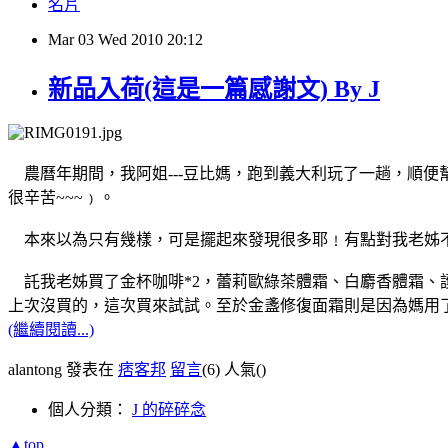
名片
Mar
03
Wed
2010
20:12
新品入荷(這是一篇感謝文) By J
農曆年期間，我阿姐---豆比媽，跑到義大利玩了一趟，順便幫
很辛苦~~~﹚。
本來以為只有幾樣，可是擺起來發現很多耶﹗有點對我老姊
託我老姊買了金杯咖啡*2，蕾莉歐綠茶體霜、白麝香體霜、護唇膏，聖塔
上次沒買的，這次買來試試。至於金盞修復面霜則是因為媽用
(繼續閱讀...)
alantong 發表在
痞客邦
留言
(6)
人氣(
)
個人分類：
J 的碎碎念
▲top