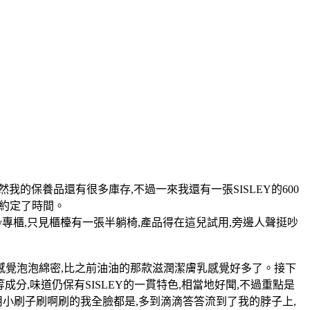
然我的保養品還有很多庫存,不過一來我還有一張SISLEY的600
姐約定了時間。
ley專櫃,只見櫃檯有一張半躺椅,產品得在這兒試用,旁邊人聲挺吵
感覺泡泡綿密,比之前油油的那款滋潤潔膚乳感覺好多了。接下
旋C等成分,味道仍保有SISLEY的一貫特色,相當地好聞,不過重點是
用小刷子刷啊刷的我全臉都是,多到滴滴答答流到了我的脖子上,