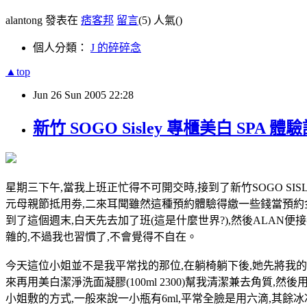
alantong 發表在
痞客邦
留言
(5)
人氣(
)
個人分類：
J 的碎碎念
▲top
Jun
26
Sun
2005
22:28
新竹 SOGO Sisley 專櫃美白 SPA 體
星期三下午,當我上班正忙得不可開交時,接到了新竹SOGO SIS
元母親節抵用劵,二來耳聞雖然這種預約體驗得繳一些錢當預約金
到了這個週末,白天先去加了班(這是什麼世界?),然後ALAN便
雜的,不過我也習慣了,不會覺得不自在。
今天這位小姐並不是我平常找的那位,在躺椅躺下後,她先將我
來再用美白潔淨洗面凝膠(100ml 2300)幫我清潔兼去角質,然後
小姐敷的方式,一般來說一小瓶有6ml,平常全臉是用六滴,其