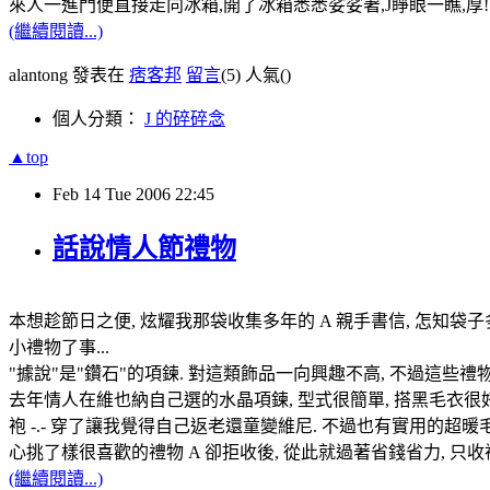
來人一進門便直接走向冰箱,開了冰箱悉悉娑娑著,J睜眼一瞧,厚!
(繼續閱讀...)
alantong 發表在
痞客邦
留言
(5)
人氣(
)
個人分類：
J 的碎碎念
▲top
Feb
14
Tue
2006
22:45
話說情人節禮物
本想趁節日之便, 炫耀我那袋收集多年的 A 親手書信, 怎知袋子多
小禮物了事...
"據說"是"鑽石"的項鍊. 對這類飾品一向興趣不高, 不過這些禮物通
去年情人在維也納自己選的水晶項鍊, 型式很簡單, 搭黑毛衣很好看
袍 -.- 穿了讓我覺得自己返老還童變維尼. 不過也有實用的超暖毛
心挑了樣很喜歡的禮物 A 卻拒收後, 從此就過著省錢省力, 只
(繼續閱讀...)