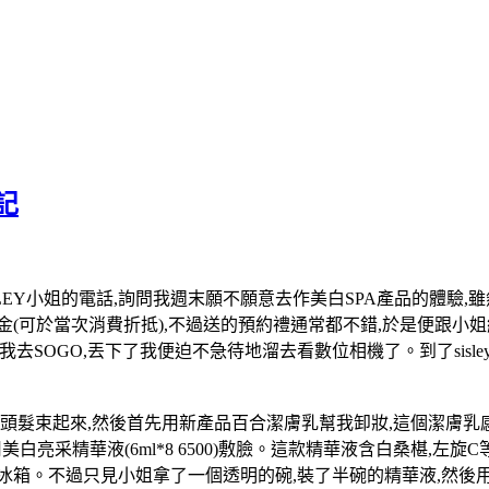
驗記
LEY小姐的電話,詢問我週末願不願意去作美白SPA產品的體驗,雖
(可於當次消費折抵),不過送的預約禮通常都不錯,於是便跟小
接我去SOGO,丟下了我便迫不急待地溜去看數位相機了。到了sis
的頭髮束起來,然後首先用新產品百合潔膚乳幫我卸妝,這個潔膚乳
用美白亮采精華液(6ml*8 6500)敷臉。這款精華液含白桑椹,左
餘冰冰箱。不過只見小姐拿了一個透明的碗,裝了半碗的精華液,然後