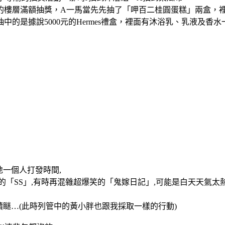
樓層滿額抽獎，A一馬當先先抽了「呷百二桂圓蛋糕」兩盒，
的是據說5000元的Hermes禮盒，裡面有沐浴乳、乳液及香
地一個人打發時間,
「SS」,有時再混雜超爆笑的「鬼嫁日記」,可能是白天天氣太熱
繼續瞇…(此時列管中的黃小胖也跟我採取一樣的行動)