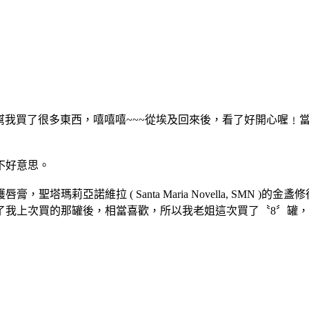
我買了很多東西，嘻嘻嘻~~~從埃及回來後，看了好開心喔﹗當
不好意思。
瑪莉亞諾維拉 ( Santa Maria Novella, SMN 
了我上次買的那罐後，相當喜歡，所以我老姐這次買了〝8〞罐，