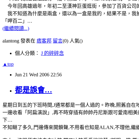
今年回高雄過年，年初二至漢神巨蛋逛街，參加了百貨公司的
我不知道為什麼是兩盒，還以為一盒是我的，結果不是，我抽中
「呷百二」…
(繼續閱讀...)
alantong 發表在
痞客邦
留言
(0)
人氣(
)
個人分類：
J 的碎碎念
▲top
Jun
21
Wed
2006
22:56
都是誤會…
星期日到五的下班時間,J通常都是一個人過的。昨晚,照舊自在
一邊收看「阿扁演說」,再不時穿插有帥帥丹尼斯跟可愛南相美的
下…
不知瞇了多久,門邊傳來開鎖聲,不用看也知是ALAN,不理他,