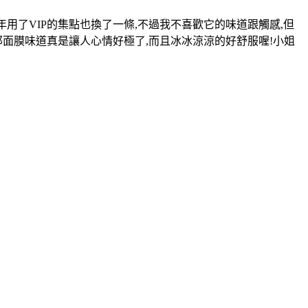
這款我今年用了VIP的集點也換了一條,不過我不喜歡它的味道跟觸感,但
那面膜味道真是讓人心情好極了,而且冰冰涼涼的好舒服喔!小姐