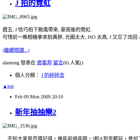
J 拍的霓虹
週五, J 恰巧拍下颱風帶來, 豪雨後的霓虹.
可惜前一晚相機拿來拍黃胖, 光圈太大, ISO 太高, J 又忘了改
(繼續閱讀...)
alantong 發表在
痞客邦
留言
(6)
人氣(
)
個人分類：
J 的碎碎念
▲top
Feb
09
Mon
2009
20:10
新年抽抽樂2
不知大家是否還記得，幾年前過年時，J和A到京都玩，參加