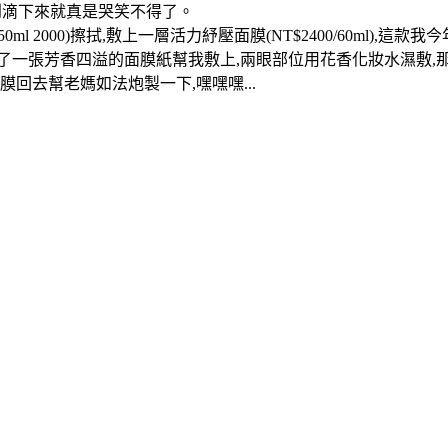
)多到滴下來就真是哭笑不得了。
 2000)擦拭,敷上一層活力紓壓面膜(NT$2400/60ml),
了一張芳香四溢的面膜紙幫我敷上,兩眼部位用花香化妝水濕敷,
回去幫老媽如法炮製一下,嘿嘿嘿...