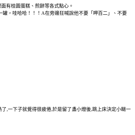
裡面有桂圓蛋糕、煎餅等各式點心。
水一罐，哇哈哈！！！A在旁邊狂喊說他不要「呷百二」、不要
了,一下子就覺得很疲倦,於是留了盞小燈後,跳上床決定小瞇一