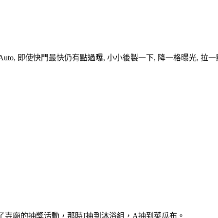
回 Auto, 即使快門最快仍有點過曝, 小小後製一下, 降一格曝光, 
了寺廟的抽獎活動，那時J抽到沐浴組，A抽到菜瓜布。