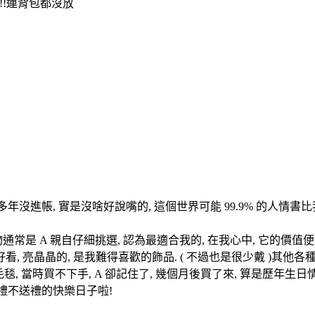
!!連背包都沒放
年沒進帳, 實是沒啥好說嘴的, 這個世界可能 99.9% 的人情書比
常是 A 親自仔細挑選, 認為最適合我的, 在我心中, 它的價值便是 A
, 亮晶晶的, 是我難得喜歡的飾品. ( 不過也是很少戴 )其他
毯, 當時買不下手, A 卻記住了, 幾個月後買了來, 算是歷年生日
收禮不送禮的快樂日子啦!