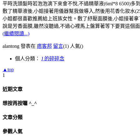
平時洗頭髮時若泡泡滴下來會不悅,不過精華液(6ml*8 6500
敷了精華液後,小姐接著用儀器幫我做導入,然後用花香化妝水(250ml
小姐都很喜歡推薦給上班族女性。敷了紓壓面膜後,小姐接著拿
說是芳香面膜,雖然沒聽過,不過心裡馬上盤算著等下要買這個面膜
(繼續閱讀...)
alantong 發表在
痞客邦
留言
(1)
人氣(
)
個人分類：
J 的碎碎念
▲top
1
近期文章
想按再按囉 ^_^
文章分類
參觀人氣