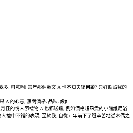
我多, 可悲啊! 當年那個藝文 A 也不知夫復何蹤? 只好照照我的
 的心意, 無關價格, 品味, 設計.
各種奇怪的情人節禮物 A 也都送過, 例如價格超昂貴的小熊維尼浴
情人禮中不錯的表現. 至於我, 自從 n 年前下了班辛苦地從木偶之