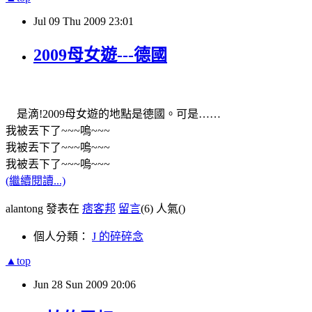
Jul
09
Thu
2009
23:01
2009母女遊---德國
是滴!2009母女遊的地點是德國。可是……
我被丟下了~~~嗚~~~
我被丟下了~~~嗚~~~
我被丟下了~~~嗚~~~
(繼續閱讀...)
alantong 發表在
痞客邦
留言
(6)
人氣(
)
個人分類：
J 的碎碎念
▲top
Jun
28
Sun
2009
20:06