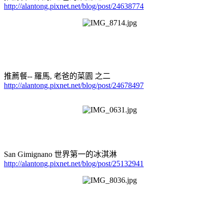
http://alantong.pixnet.net/blog/post/24638774
推薦餐-- 羅馬, 老爸的菜園 之二
http://alantong.pixnet.net/blog/post/24678497
San Gimignano 世界第一的冰淇淋
http://alantong.pixnet.net/blog/post/25132941