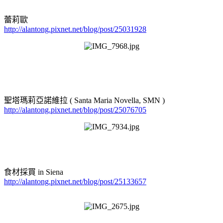
蕾莉歐
http://alantong.pixnet.net/blog/post/25031928
聖塔瑪莉亞諾維拉 ( Santa Maria Novella, SMN )
http://alantong.pixnet.net/blog/post/25076705
食材採買 in Siena
http://alantong.pixnet.net/blog/post/25133657