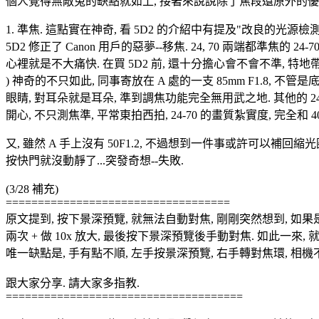
個人覺得無敵兔的缺點就如上, 接著來說說除了焦段還原外的優
1. 準焦. 這點實在神奇, 看 5D2 的介紹中有提及"改良
5D2 修正了 Canon 用戶的惡夢--移焦. 24, 70 兩端都準焦的 
心裡就是不大痛快. 在買 5D2 前, 還十分擔心會不會不準, 特地帶了 
) 神奇的不只如此, 同事寄放在 A 處的一支 85mm F1.8, 不管
眼睛, 對耳朵就是耳朵, 準到調焦功能完全無用武之地. 其他的 24-70 F2.
開心, 不只測焦準, 平常東拍西拍, 24-70 的畫質紮實度, 完全和 
又, 雖然 A 手上沒有 50F1.2, 不過想到一件事或許可以補
按快門就沒動靜了...突發奇想--失敗.
(3/28 補充)
===================================
原文提到, 按下景深預覽, 就無法自動對焦, 剛剛突然想到, 如果是手動對
兩次 + 做 10x 放大, 最後按下景深預覽後手動對焦. 如此一
唯一缺點是, 手有點不順, 左手按景深預覽, 右手轉對焦環, 相機
跟大家分享. 請大家多指教.
=====================================