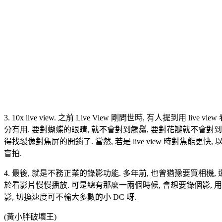
3. 10x live view. 之前 Live View 剛問世時, 有人提到用 
分有用. 要對蝴蝶的眼睛, 就不會對到觸鬚, 要對花瓣就不會對到花蕊
得找裂像對焦屏的開銷了. 當然, 若是 live view 時對焦能
盲拍.
4. 最後, 就是不務正業的錄影功能. 多年前, 也曾猶豫要買相
於看影片慢慢播放. 可是總有那麼一兩個時候, 會想要錄個影, 用 4
影, 切換速度可不輸大多數的小 DC 呀.
(黃小胖破壞王)