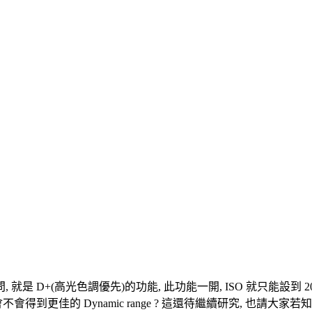
是 D+(高光色調優先)的功能, 此功能一開, ISO 就只能設到 
會不會得到更佳的 Dynamic range ? 這還待繼續研究, 也請大家若