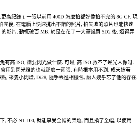
更高紀錄 ). 一張以前用 400D 怎麼拍都好像拍不完的 8G CF, 現
才能拍完後, 在電腦上快速挑出不錯的照片, 拍失敗的照片也能快速
 的影片, 動輒破百 MB. 於是在花了一大筆錢買 5D2 後, 還得弄
高 ISO, 還要閃光做什麼. 可是, 高 ISO 救不了逆光人像呀.
出門, 會用到閃光燈的也就那麼一兩張, 有時根本用不到, 成天揹著
淨點, 來隻小閃燈, Di28, 隨手丟進相機包, 讓人幾乎忘了他的存在.
下, 不必 NT 100, 就能享受全幅的樂趣, 而且換了全幅, 以使用