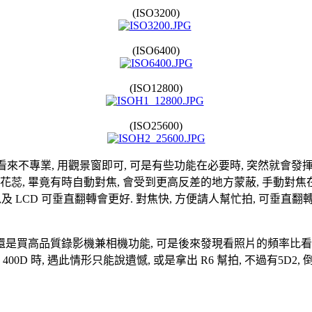
(ISO3200)
(ISO6400)
(ISO12800)
(ISO25600)
live view 看來不專業, 用觀景窗即可, 可是有些功能在必要時, 突然就會發揮
, 畢竟有時自動對焦, 會受到更高反差的地方蒙蔽, 手動對焦在觀景窗上,
更快, 以及 LCD 可垂直翻轉會更好. 對焦快, 方便請人幫忙拍,
機, 還是買高品質錄影機兼相機功能, 可是後來發現看照片的頻率比看影
00D 時, 遇此情形只能說遺憾, 或是拿出 R6 幫拍, 不過有5D