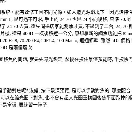
點.
的光源檢測系統，能有效修正因不同光源，如人造光源環境下，因光譜特
24-70mm L, 是可遇不可求, 手上的 24-70 也是 24 小向後移, 
24-70 去買, 還先問過店家能測焦才買, 不過測了二台, 24, 70
是底片機, 還是 400D 一概後移近一公分, 原想拿新的調焦功能把 85m
8, 70-200 F4, 50F1.4, 100 Macro, 通通都準. 雖然 
400D 是兩個層次.
回縮光圈移焦的問題, 就是先曝光鎖定, 然後在按住景深預覽時, 半按快
焦呢? 沒錯, 按下景深預覽, 是可以手動對焦的. 那麼配合 5D2 的 
來, 就可以在縮光圈下對焦, 也不會有超大光圈重構圖後焦平面跑掉的
不易拿穩, 要練習一陣子.