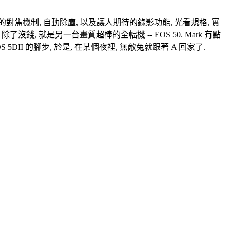
源微調的對焦機制, 自動除塵, 以及讓人期待的錄影功能, 光看規格, 實
除了沒錢, 就是另一台畫質超棒的全幅機 -- EOS 50. Mark 有點
S 5DII 的腳步, 於是, 在某個夜裡, 無敵兔就跟著 A 回家了.