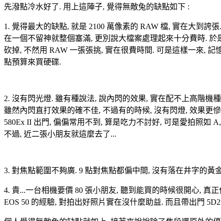
先潑點冷水好了. 用上這陣子, 覺得無敵兔的缺點如下 :
1. 覺得最大的缺點, 就是 2100 萬像素的 RAW 檔, 實在大到誇
在一個不留神就整個塞滿, 更別說大檔案處理起來十分費時. 於是為
砍掉, 不然用 RAW 一張張挑, 實在很費時間. 可是這樣一來, 記憶
點預算來買硬碟.
2. 沒有閃光燈. 雖有種說法, 說內閃的效果, 實在配不上高階機種;
雖然內閃直打效果的確不佳, 不過有的時候, 沒有閃燈, 效果更慘. 
580Ex II 出門, 偏偏常用不到, 算是吃力不討好, 可是愛拍照如
不過, 近二張小朋友就這麼去了...
3. 對焦點範圍不夠廣. 9 點對焦點都偏中間, 沒有落在井字的
4. 貴...一台相機要價 80 張小朋友, 聽到能買的時候很開心, 真
EOS 50 的經驗, 對拍出好照片實在沒什麼助益. 而且帶出門 5D2 +