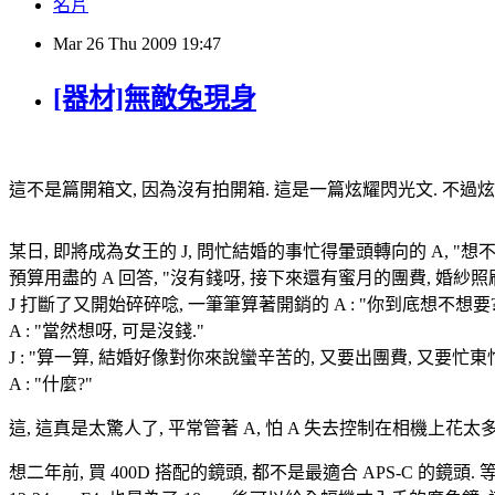
名片
Mar
26
Thu
2009
19:47
[器材]無敵兔現身
這不是篇開箱文, 因為沒有拍開箱. 這是一篇炫耀閃光文. 不過
某日, 即將成為女王的 J, 問忙結婚的事忙得暈頭轉向的 A, "想
預算用盡的 A 回答, "沒有錢呀, 接下來還有蜜月的團費, 婚紗照刷卡
J 打斷了又開始碎碎唸, 一筆筆算著開銷的 A : "你到底想不想要?
A : "當然想呀, 可是沒錢."
J : "算一算, 結婚好像對你來說蠻辛苦的, 又要出團費, 又要
A : "什麼?"
這, 這真是太驚人了, 平常管著 A, 怕 A 失去控制在相機上花太
想二年前, 買 400D 搭配的鏡頭, 都不是最適合 APS-C 的鏡頭. 等效 38