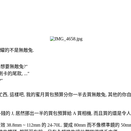
炫耀的不是無敵兔.
不想要無敵兔?"
的尾款, ..."
"
忙東忙西, 這樣吧, 我的蜜月買包預算分你一半去買無敵兔, 其他的你自
多錢的 J, 居然挪出一半的買包預算給 A 買相機, 而且買的還是令
.8mm ~ 112mm 的 24-70L. 變成 80mm 而不像標準鏡的 50mm 