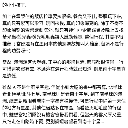
的小小孩了.
加上在雪梨住的飯店拉車要拉很遠, 餐食又不佳, 整體玩下來,
真的只有累可以形容. 玩回來後, 真的印象深刻的, 除了不得不
印象深刻的雪梨歌劇院外, 就只有神仙小企鵝歸巢及晚上去找
螢光蟲/藍光蟲/發光毛毛蟲讓人感動難忘. 整個行程, 其實不很
推薦. ( 當然還有在墨爾本的他鄉遇故知叫人難忘, 但這不是行
程的功勞呀~ )
當然, 澳洲還有大堡礁, 正中心的那塊巨岩, 應該都很值得一行,
可惜這次沒有去. 不過這在選行程時就已知道. 倒是南十字星真
是遺憾.
雖然 A 不是什麼星空迷, 但從小到大唸的書中都有寫, 北半球
看北極星/北斗七星, 南半球則是看南十字星, 到了南半球的澳
洲, 總是對親眼看看南十字星有種憧憬. 可是行程中除第一天住
的地方有星星, 其他住宿點多在市區, 而看螢火毛毛蟲的行程
中, 雖然當地領隊說有機會會帶我們看, 但當天的雲又厚又重,
只怕走在山路時下雨, 更別說還奢望看到南十字星...