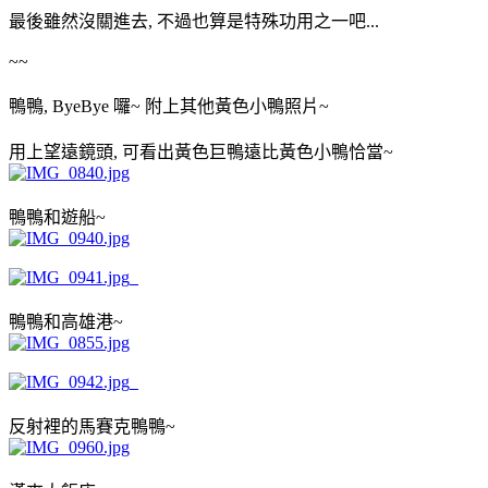
最後雖然沒關進去, 不過也算是特殊功用之一吧...
~~
鴨鴨, ByeBye 囉~ 附上其他黃色小鴨照片~
用上望遠鏡頭, 可看出黃色巨鴨遠比黃色小鴨恰當~
鴨鴨和遊船~
鴨鴨和高雄港~
反射裡的馬賽克鴨鴨~