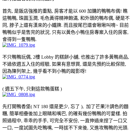
首先, 是飯店強推的重點, 房客才能以 600 加購的鴨鴨布偶! 瞧
這鴨鴨, 珠圓玉潤, 毛色黃得精神飽滿, 和外頭的鴨布偶, 硬是不
同, 脖子上還有漢來的小鐵牌. 而且按尾巴還會啾啾叫唷~ 目前
鴨鴨似乎是售完的狀況, 只有以黃色小鴨住房專案入住的房客,
會得到一隻鴨鴨.
不只鴨鴨玩偶, 2樓 Lobby 的糕餅小舖, 也推出了許多黃鴨商品,
不過依週五入住的經驗, 如果有意想買, 還是先預約比較保險,
因為陳列架上, 幾乎看不到小鴨的蹤影呀!
( 週五下午, 只剩這款鴨蛋糕 )
先打開鴨香堡( NT 180 還是更少, 忘了 ), 加了芒果汁調色的麵
糰, 簡單相疊後加上眼睛和嘴巴, 的確有幾份鴨鴨的可愛樣. 拍
照過程中, 乖乖的手手, 可完全不安份, 一直伸過來捏了一口又
一口, 一度試圖先吃鴨嘴, 一時拔不下來後, 又進攻鴨鴨的光頭.