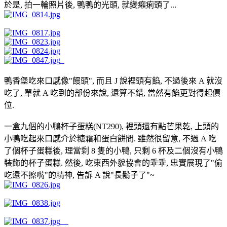
於是, 拍一輪照片後, 鴨鴨的光頭, 就變癩痢頭了...
鴨香堡吃來口感像"饅頭", 而且 J 說裡頭有餡, 不過後來 A 就沒
吃了, 單就 A 吃到的部份來說, 還算不錯, 當然有餡更對得起價
位.
一盒九個的小鴨杯子蛋糕(NT290), 裡頭還有點芒果乾, 上頭的
小鴨吃起來口感介於糖霜和蛋白餅間. 雖然很留意, 不過 A 吃
了個杯子蛋糕後, 理當剩 8 隻的小鴨, 只剩 6 杯及二個沒有小鴨
裝飾的杯子蛋糕. 然後, 吃東西外貌協會的乖乖, 忠實展現了"偷
吃還不擦嘴"的精神, 告訴 A 說"長鬍子了"~