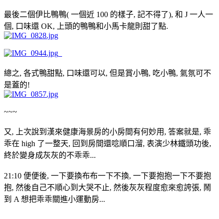
最後二個伊比鴨鴨( 一個近 100 的樣子, 記不得了), 和 J 一人一
個, 口味還 OK, 上頭的鴨鴨和小馬卡龍則甜了點.
總之, 各式鴨甜點, 口味還可以, 但是賞小鴨, 吃小鴨, 氣氛可不
是蓋的!
~~~
又, 上次說到漢來健康海景房的小房間有何妙用, 答案就是, 乖
乖在 high 了一整天, 回到房間還唸順口溜, 表演少林鐵頭功後,
終於變身成灰灰的不乖乖...
21:10 便便後, 一下要換布布一下不換, 一下要抱抱一下不要抱
抱, 然後自己不順心到大哭不止, 然後灰灰程度愈來愈誇張, 鬧
到 A 想把乖乖關進小運動房...