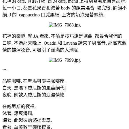
花神的 cafe, 真的好喝, 她的 cafe, menu 上特別寫著是自有品牌,
每一小口, 都是花果香和濃苦 body 的絕美混合, 喝完後, 餘韻不
絕. J 的 cappuccino 口感柔細, 上方的奶泡宛若絹絲.
花神的樂隊, 就 JA 看來, 不論是技巧還是選曲, 都最合我們的
口味, 不過那天晚上, Quadri 和 Lavena 請來了男高音, 那高亢激
情的雄渾嗓音, 可吸引了滿滿的人潮呢.
~~
品味咖啡, 在聖馬可廣場咖啡座,
白天, 是喝下威尼斯的風華絕代;
夜晚, 則飲入威尼斯的浪漫情懷.
在威尼斯的夜裡,
沐著, 涼爽海風,
聽著, 此起彼落悠揚樂章,
看著, 華美教堂鐘樓夜景,