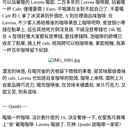
可以站著喝的 Lavena 喝起. 二百多年的 Lavena 咖啡館, 站著喝
一杯 Cafe, 僅僅要價 1 Euro, 不喝實在太對不起自己了. 不愛喝
Cafe 的 J, 拿了冰淇淋到外頭吃, A 則在裡頭品味咖啡. 在
Lavena, 不少客人將結帳後的咖啡單放上咖啡吧時, 會放個小零
錢在點單上, 這在其他地方倒沒見過. 不過沒放零錢也 OK 啦,
在 A 發現好像大家都有放零錢, 要找零錢時, 泡咖啡的師傅已
收走了點單, 換上杯 cafe. 經詢問可以拍咖啡後, 拿起相機, 為第
一杯百年咖啡留下紀錄.
濃苦的味道, 在喝完後的舌根留下微微的果香, 是苦味壓過香味
的 cafe, Lavena 也知道自家咖啡的勁頭, 咖啡上來時, 還附上片
自家品牌巧克力, 喝完咖啡後, 在苦味未褪盡前, 來片巧克力, 又
甜又苦, 別有滋味.
~~ Quadri ~~
喝過一杯咖啡, 沒計劃什麼的 JA, 決定奢侈一下, 在聖馬可廣場
上"坐"著喝咖啡. Lavena 喝過了, 花神, Quadri 該喝哪一家呢?