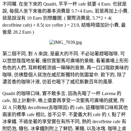
不同囉. 在坐下來的 Quadri, 平平一杯 cafe 就要 4 Euro. 也就是
說, 每個人坐下來後的基本消費是 5.7+4 Euro, 若是再加上小費,
就是說沒有 10 Euro 別想離開. ( 實際消費是, 5.7*2 + 4(
decoffeine cafe) + 8.5( ice coffee ) = 23.9, 結帳時還加計小費, 最
後是 28.2 Euro )
第二個不同, 對 A 來說, 是最大的不同. 不必站著趕喝咖啡, 可
以悠悠哉哉地坐著, 邊欣賞聖馬可廣場的景緻, 看著廣場上形形
色色的人們, 耳畔輕輕流過一陣陣的音樂, 再一口口啜飲美味的
咖啡, 彷彿整個人就泡在威尼斯獨特的氛圍當中. 飲下的, 除了
濃苦香的咖啡汁液, 彷若也喝下了威尼斯數百年的風華.
Quadri 的咖啡口味, 實不敢多言, 因為先喝了一杯 Lavena 的
cafe, 加上計劃中, 晚上還要再享受一次聖馬可廣場的感覺, 所
以 A 只敢點 decoffeine(去咖啡因) 的 cafe, 這種咖啡口味和其他
兩家的標準 cafe 相比, 並不公平. 不愛義大利 cafe 的 J, 點了杯
冰拿鐵. 不過坐著的享受實在有所不同, 熱的 decoffeine cafe 有
附奶泡, 糖包, 冰拿鐵則附上了鮮奶, 果糖, 以及冰塊. 咖啡上桌