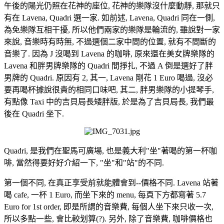
午後的陽光仍照在花神的座位, 花神的樂隊沒什麼動靜, 那就只
有在 Lavena, Quadri 選一家. 如前述, Lavena, Quadri 同在一側,
為免樂隊互相干擾, 所以他們兩家的樂隊是輪流的, 雖說對一家
來說, 音樂時有時無, 不過選個二家中間的位置, 就有不間斷的
音樂了. 因為 J 沒喝到 Lavena 的咖啡, 原來還在美女牌樂隊的
Lavena 和胖男牌樂隊的 Quadri 間掙扎, 不過 A 倒是選好了胖
男牌的 Quadri. 原因有 2, 其一, Lavena 剛花 1 Euro 喝過, 沒必
要再喝杯據說很貴的相同口味吧, 其二, 胖男樂隊的小提琴手,
有點像 Taxi 中的吉貝局長矮胖版, 於是為了吉貝局長, 我們最
後在 Quadri 坐下.
Quadri, 是我們在聖馬可廣場, 也是義大利"坐"著喝的第一杯咖
啡, 當然得要好好介紹一下, "坐"和"站"的不同.
第一個不同, 在真正享受前就能體會到--價格不同. Lavena 站著
喝 cafe, 一杯 1 Euro, 而坐下來的 menu, 每頁下方都寫著 5.7
Euro for 1st order, 即是所謂的音樂費, 每個人坐下來只收一次,
所以多點一些, 會比較划算(?). 另外, 除了音樂費, 咖啡價格也