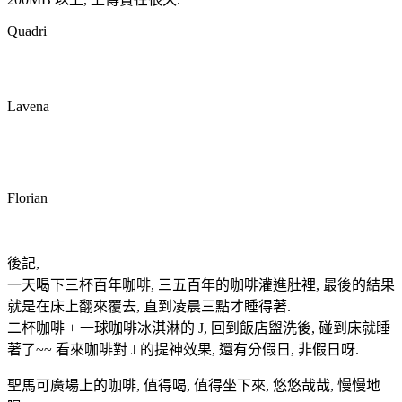
Quadri
Lavena
Florian
後記,
一天喝下三杯百年咖啡, 三五百年的咖啡灌進肚裡, 最後的結果
就是在床上翻來覆去, 直到凌晨三點才睡得著.
二杯咖啡 + 一球咖啡冰淇淋的 J, 回到飯店盥洗後, 碰到床就睡
著了~~ 看來咖啡對 J 的提神效果, 還有分假日, 非假日呀.
聖馬可廣場上的咖啡, 值得喝, 值得坐下來, 悠悠哉哉, 慢慢地