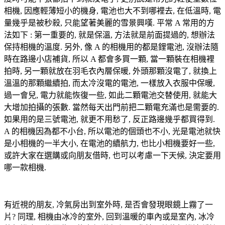
相機, 因應輕薄短小的機身, 電池也大不到哪裡去, 在低溫時, 電
量幾乎是被秒殺, 只能望著美麗的雪景興嘆. 平常 A 常用的方
法如下 : 第一重要的, 就是保溫, 方法就是前面提過的, 想辦法
保持相機的溫度. 另外, 像 A 的相機用的都是鋰電池, 沒辦法隨
時在路邊小店補貨, 所以 A 都會多買一顆, 當一顆裝在相機裡
拍時, 另一顆就放在羽毛衣內層保暖, 外頭那顆沒電了, 就換上
溫溫的那顆繼續拍, 而太冷沒電的電池, 一樣放入衣服中保暖,
過一會兒, 電力就能恢復一些, 如此二顆電池交替使用, 就能大
大增加拍攝的張數. 當然每天出門前把二顆電充滿也是需要的.
如果用的是三號電池, 就更不用愁了, 反正路邊幾乎都買得到.
A 的相機因為都不小台, 所以電池的個頭也不小, 光是電池就快
是小相機的一半大小, 在電池的續航力, 也比小相機要好一些,
或許大家在選購或向朋友借時, 也可以考慮一下天候, 決定要用
哪一款相機.
有近視的朋友, 冷氣房出到室外時, 是否會發現眼鏡上霧了一
片? 同理, 相機由冰冷的室外, 回到溫暖的車內或是室內, 冰冷