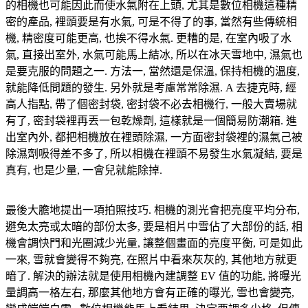
的相機也可能因此而使水氣附在上頭, 尤其是數位相機這種精
密的產品, 裡頭要是有水氣, 可是不得了的事, 當然有些傳統相
機, 精密度可能更高, 也挨不得水氣. 更糟的是, 在室內吸了水
氣, 直接出室外, 水氣可能馬上結冰, 所以在冰天雪地中, 濕氣也
是要克服的問題之一. 方法一, 當然還是保溫, 保持相機的溫度,
就能降低問題的發生. 另外就是考慮常常除濕. A 去捷克時, 經
高人指點, 帶了個密封袋, 密封袋不必去相機行, 一般大賣場就
有了, 密封袋裡再丟一包乾燥劑, 這樣就是一個簡易防潮箱. 進
出室內外, 都把相機放在裡頭除濕, 一方面密封袋裡的濕氣己被
除濕劑吸得差不多了, 所以相機在裡頭不易發生水氣凝結, 要是
真有, 也是少量, 一會兒就能除掉.
最後大膽地提出一項拍照技巧. 相機的測光會把亮度平均分布,
避免太亮或太暗的部份太多, 要是相片中雪佔了大部份的話, 相
機會調快門和光圈減少光量, 讓整個畫面的亮度平衡, 可是如此
一來, 雪就會變得不夠亮, 在照片中看來灰灰的, 其他地方就更
暗了. 解決的辦法就是使用相機內建調整 EV 值的功能, 將曝光
量調高一格左右, 那麼其他地方會有正確的曝光, 雪也會變亮,