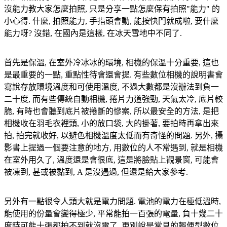
沒能力教大家怎麼拍照, 只是分享一點怎麼保有拍照"能力" 的
小心得. 什麼, 拍照能力, 手指頭會動, 能按快門就成啦, 要什麼
能力呀? 沒錯, 在國內是這樣, 在冰天雪地中不同了.
首先是保溫, 在室外冷冰冰的環境, 相機的保溫十分重要, 這也
是最重要的一點, 重點性待會還會提. 有些數位相機的說明書會
寫說存放環境溫度和可使用溫度, 不過大數都是沒辦法到負一
二十度, 而有些傳統自動相機, 捲片力道強勁, 天氣太冷, 底片較
脆, 有時也會聽到底片被捲斷的慘案, 所以最安全的方法, 是把
相機收在羽毛衣裡頭, 小的放口袋, 大的掛著, 要拍時再拿出來
拍, 拍完就收好, 以避色相機溫度太低而有奇怪的問題. 另外, 攝
影書上提過一個要注意的地方, 用數位的人不常遇到, 就是相機
在室外用久了, 溫度還是會很底, 這是將臉貼上觀景窗, 可能會
被凍到, 甚或被黏到, A 是沒遇過, 但還是給大家參考.
另外有一點很令人頭大就是電力問題. 電池的電力在極低溫時,
能使用的份量會變得極少, 平常能拍一百張的電量, 負十幾二十
度時可能十張都拍不到就沒電了, 更別說是常見的輕便型數位