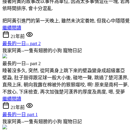
接著阿黃的故事改以事件為單位, 因為太多事情混在一塊, 若再
依時間排序, 會十分混亂.
把阿黃引進門的第一天晚上, 雖然未決定養她, 但我心中隱隱覺
繼續閱讀
21年前
最長的一日-- part 2
我家阿黃--一隻有翅膀的小狗
寵物日記
最長的一日-- part 2
睡著沒多久, 突然, 從阿黃身上跳下來的壁蝨變身成超級塞亞
壁蝨, 肚子鼓得跟足球一般大小後, 碰地一聲, 跳過了楚河漢界,
直飛上床, 朝向我露在棉被外的狠狠噬咬, 啊! 原來是南柯一夢,
不放心, 下床檢查, 再次加強楚河漢界的厚度及高度, 嗯, 受夢
繼續閱讀
21年前
最長的一日 part 1
我家阿黃--一隻有翅膀的小狗
寵物日記