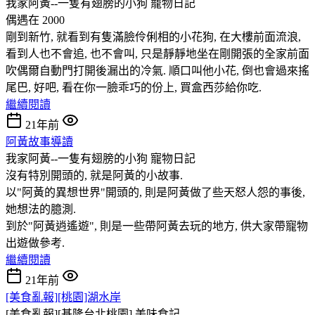
我家阿黃--一隻有翅膀的小狗
寵物日記
偶遇在 2000
剛到新竹, 就看到有隻滿臉伶俐相的小花狗, 在大樓前面流浪,
看到人也不會追, 也不會叫, 只是靜靜地坐在剛開張的全家前面
吹偶爾自動門打開後漏出的冷氣. 順口叫他小花, 倒也會過來搖
尾巴, 好吧, 看在你一臉乖巧的份上, 買盒西莎給你吃.
繼續閱讀
21年前
阿黃故事導讀
我家阿黃--一隻有翅膀的小狗
寵物日記
沒有特別開頭的, 就是阿黃的小故事.
以"阿黃的異想世界"開頭的, 則是阿黃做了些天怒人怨的事後,
她想法的臆測.
到於"阿黃逍遙遊", 則是一些帶阿黃去玩的地方, 供大家帶寵物
出遊做參考.
繼續閱讀
21年前
[美食亂報][桃園]湖水岸
[美食亂報][基隆台北桃園]
美味食記