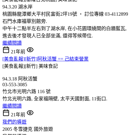
94.3.20 湖水岸
桃園縣龍潭鄉大平村民富街2坪19號 ‧ 訂位專線 03-4112899
石門水庫福華別館旁.
中午十二點半左右到了湖水岸, 在小花園環繞間的白牆藍瓦,
進去後才發現人已全部坐滿, 還得等候帶位.
繼續閱讀
21年前
[美食亂報][新竹]阿秋活蟹 == 己結束營業
[美食亂報][新竹]
美味食記
94.3.18 阿秋活蟹
03-553-3085
竹北市光明六路 116 號
竹北光明六路, 全家福隔壁, 太平天國對面, 11街口.
繼續閱讀
21年前
我們的導遊
2005 冬雪捷克
國外旅遊