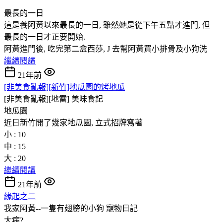
最長的一日
這是養阿黃以來最長的一日, 雖然她是從下午五點才進門, 但
最長的一日才正要開始.
阿黃進門後, 吃完第二盒西莎, J 去幫阿黃買小排骨及小狗洗
繼續閱讀
21年前
[非美食亂報][新竹]地瓜園的烤地瓜
[非美食亂報][地雷]
美味食記
地瓜園
近日新竹開了幾家地瓜園, 立式招牌寫著
小 : 10
中 : 15
大 : 20
繼續閱讀
21年前
緣起之二
我家阿黃--一隻有翅膀的小狗
寵物日記
大病?