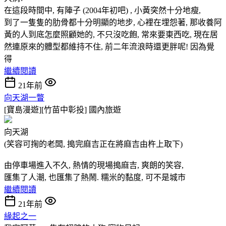
在這段時間中, 有陣子 (2004年初吧) , 小黃突然十分地瘦,
到了一隻隻的肋骨都十分明顯的地步, 心裡在埋怨著, 那收養阿
黃的人到底怎麼照顧她的, 不只沒吃飽, 常來要東西吃, 現在居
然連原來的體型都維持不住, 前二年流浪時還更胖呢! 因為覺
得
繼續閱讀
21年前
向天湖一瞥
[寶島漫遊][竹苗中彰投]
國內旅遊
向天湖
(笑容可掬的老闆, 搗完麻吉正在將麻吉由杵上取下)
由停車場進入不久, 熱情的現場搗麻吉, 爽朗的笑容,
匯集了人潮, 也匯集了熱鬧. 糯米的黏度, 可不是城市
繼續閱讀
21年前
緣起之一