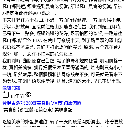
羅山鄉附近, 都會繞到農會吃便當, 所以羅山農會的便當, 早被
J 指定為此行必達重點之一.
本來打算往六十石山, 不過一方面行程延遲, 一方面天候不佳,
所以只好放棄, 直接前往羅山鄉農會吃便當. 我們到羅山鄉時,
已是下午二點多, 經過路邊的花海, 忍著拍照的慾望, 一路前往
羅山鄉. 結果依 PDA 在荒山野嶺繞半天, 到了路盡頭的羅山瀑
布仍找不著農會, 只好再打電話詢問農會, 原來, 農會就在台九
線旁, 那一片忍住不拍照的花海邊上.
我們到時, 雞腿便當已售罄, 點了排骨和焢肉便當. 明明價格一
樣, 賣相差夠多, 排骨把便當表面蓋得滿滿的, 焢肉則只有小小
一塊, 雖然較厚, 整個體積和排骨應該差不多, 可是就是看來不
夠美味. 不過開始吃便當後, 排骨, 焢肉的大小, 早已不是重點.
繼續閱讀
18年前
黃胖東遊記 2008[美食][花蓮市]蹦康肉圓
[美食亂報][宜蘭花蓮台東]
美味食記
吃過美味的炸蛋蔥油餅, 玩了一天的疲憊開始湧出, J 嚷著要放