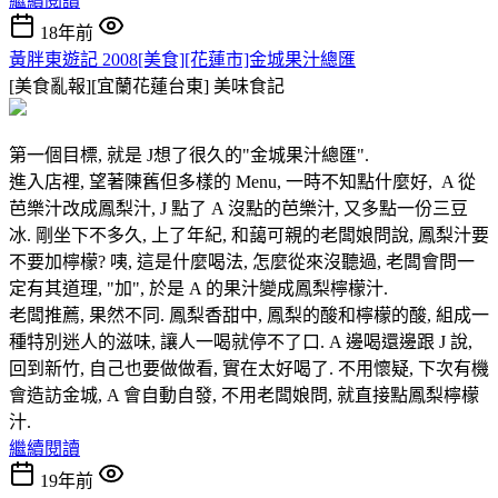
繼續閱讀
18年前
黃胖東遊記 2008[美食][花蓮市]金城果汁總匯
[美食亂報][宜蘭花蓮台東]
美味食記
第一個目標, 就是 J想了很久的"金城果汁總匯".
進入店裡, 望著陳舊但多樣的 Menu, 一時不知點什麼好, A 從
芭樂汁改成鳳梨汁, J 點了 A 沒點的芭樂汁, 又多點一份三豆
冰. 剛坐下不多久, 上了年紀, 和藹可親的老闆娘問說, 鳳梨汁要
不要加檸檬? 咦, 這是什麼喝法, 怎麼從來沒聽過, 老闆會問一
定有其道理, "加", 於是 A 的果汁變成鳳梨檸檬汁.
老闆推薦, 果然不同. 鳳梨香甜中, 鳳梨的酸和檸檬的酸, 組成一
種特別迷人的滋味, 讓人一喝就停不了口. A 邊喝還邊跟 J 說,
回到新竹, 自己也要做做看, 實在太好喝了. 不用懷疑, 下次有機
會造訪金城, A 會自動自發, 不用老闆娘問, 就直接點鳳梨檸檬
汁.
繼續閱讀
19年前