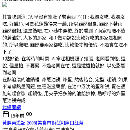
其實吃到這, JA 早沒有空肚子裝東西了( H : 我還沒吃, 我還沒
吃, 好餓! ), 可是花蓮難得來一趟, 所以雖然很累, 雖然下著雨,
雖然很飽, 還是衝吧. 在小巷中穿梭, 終於看到了兩家相隔不遠
的蔥油餅, 人多的那家, 和 J 做功課說比較好吃的那家是相同
的, 所以殺吧. 雖然要兩家都吃, 比較後才知優劣, 不過實在吃不
下了.
J 點好後, 在等待的時間, A 拿起相機照了幾張, 老闆看到後, 還
說, 儘量拍, 不要緊. 不過老闆在忙, 還是遠遠拍就好, 以免影響
到老闆.
在熱滾滾的油鍋裡, 炸蔥油餅, 炸蛋, 然後結合, 定型, 起鍋, 如果
不考慮熱量問題, 這種滋滋聲響, 在油中浮沈的蛋和餅, 實在很
能勾起食慾. 起鍋後, 用夾子把多餘的油給擠掉, 熱呼呼的炸蛋
蔥油餅完成.
繼續閱讀
18年前
黃胖東遊記 2008[美食市][花蓮]廟口紅茶
[美食亂報][宜蘭花蓮台東]
美味食記