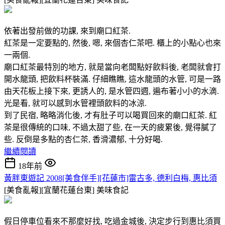
依著出發前做的功課, 來到廟口紅茶.
紅茶是一定要點的, 然後, 嗯, 來個杏仁茶吧. 櫃上的小點心也來
一兩個.
廟口紅茶最特別的地方, 就是當向老闆點好飲料後, 老闆就會打
開水龍頭, 把飲料杯裝滿. 仔細瞧瞧, 這水龍頭的水管, 可是一路
由天花板上接下來, 更誘人的, 是水管四週, 遍布著小小的水滴.
光是看, 就可以感到水管裡頭飲料的冰涼.
到了民宿, 略略消化後, 才有肚子可以喝買回來的廟口紅茶. 紅
茶是很傳統的口味, 不過太甜了些, 在一天的疲累後, 覺得膩了
些. 反倒是多點的杏仁茶, 香滑濃郁, 十分好喝.
繼續閱讀
18年前
黃胖東遊記 2008[美食伴手][花蓮市]雷古多, 德利白梅, 惠比須
[美食亂報][宜蘭花蓮台東]
美味食記
假日停車位看來不那麼好找, 吃過金城後, 決定步行到惠比須買