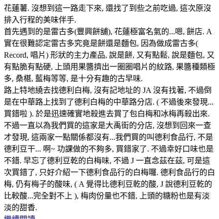
花蓮薯. 沒想到這一路走下來, 還找了到些之前吃過, 這次原沒
排入行程的美味伴手.
首先遇到的是雷古多(豐興餅舖), 花蓮極富名氣的...嗯, 餅店. A
實在很難認定雷古多究竟是餅還是麵包, 因為做成雷古多(
Record, 唱片) 形狀的主力產品, 說是餅, 又有點鬆, 說是麵包, 又
有點脆有點硬, 上頭用果醬擠出一圈圈唱片的紋路, 果醬種類極
多, 桑椹, 藍梅等等, 是十分有趣的古早味.
路上特地繞去找德利白梅, 沒有記地址的 JA 沒有找著, 不過倒
是在中華路上找到了德利白梅的中華路分店. ( 不過後來發現...
買錯啦 ). 於是迅速確實地殺進去買了包白梅和冰梅再殺出來.
不過一直以為我們買的這家是大禹街的分店, 沒想到回來一查
才發現, 這兩家一點關係都沒有...我們買的叫德利食品行, 不是
德利豆干... 啊~ 功課做的不夠多, 買錯家了. 不過幸好口味也是
不錯. 早忘了德利豆乾的白梅味, 不過 J 一直念茲在茲, 可是這
次買錯了, 只好介紹一下德利食品行的白梅囉. 德利食品行的白
梅, 仍有梅子的酸味, ( A 覺得比德利豆乾的酸, J 說德利豆乾的
比較酸...完全對不上 ), 梅肉份量也不錯, 上頭的糖粉也是有淡
淡的甜香.