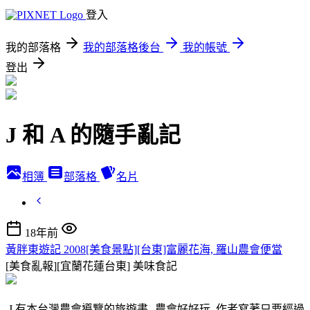
登入
我的部落格
我的部落格後台
我的帳號
登出
J 和 A 的隨手亂記
相簿
部落格
名片
18年前
黃胖東遊記 2008[美食景點][台東]富麗花海, 羅山農會便當
[美食亂報][宜蘭花蓮台東]
美味食記
J 有本台灣農會導覽的旅遊書--農會好好玩, 作者寫著只要經過