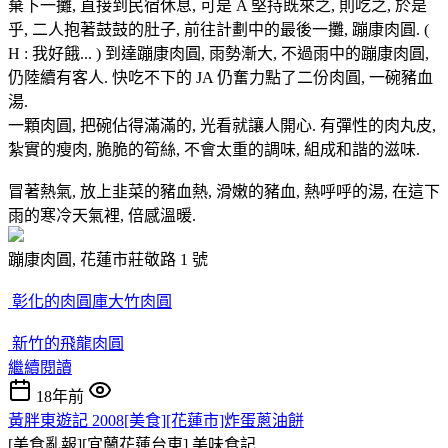
棄下一攤, 直接到民宿休息, 可是 A 堅持既來之, 則吃之, 於是
乎, 二人抱著鼓鼓的肚子, 前往計劃中的最後一攤, 蹦康肉圓. (
H : 我好餓... ) 到達蹦康肉圓, 雨勢漸大, 不過雨中的蹦康肉圓,
仍陸續有客人. 快吃不下的 JA 仍奮力點了二份肉圓, 一碗豬血
湯.
一顆肉圓, 把碗佔得滿滿的, 光看就讓人開心. 有彈性的肉丸皮,
紮實的瘦肉, 脆脆的筍絲, 不會太重的調味, 組成和諧的滋味.
冒著熱氣, 放上韭菜的豬血熱, 滑嫩的豬血, 熱呼呼的湯, 在這下
雨的寒冷天氣裡, 倍感溫暖.
蹦康肉圓, 花蓮市莊敬路 1 號
彰化的肉圓庫大竹肉圓
新竹的飛龍肉圓
繼續閱讀
18年前
黃胖東遊記 2008[美食][花蓮市]炸蛋蔥油餅
[美食亂報][宜蘭花蓮台東]
美味食記