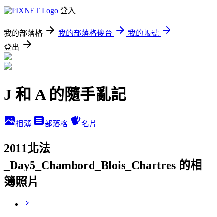
登入
我的部落格
我的部落格後台
我的帳號
登出
J 和 A 的隨手亂記
相簿
部落格
名片
2011北法
_Day5_Chambord_Blois_Chartres 的相
簿照片