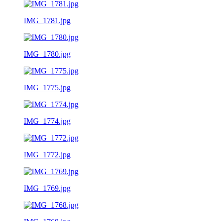
IMG_1781.jpg
IMG_1780.jpg
IMG_1775.jpg
IMG_1774.jpg
IMG_1772.jpg
IMG_1769.jpg