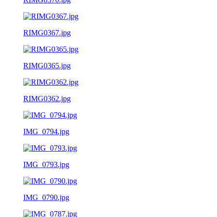
RIMG0367.jpg
RIMG0365.jpg
RIMG0362.jpg
IMG_0794.jpg
IMG_0793.jpg
IMG_0790.jpg