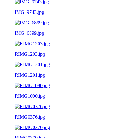
IMG_9743.jpg
IMG_6899.jpg
RIMG1203.jpg
RIMG1201.jpg
RIMG1090.jpg
RIMG0376.jpg
RIMG0370.jpg