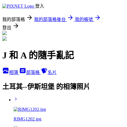
登入
我的部落格
我的部落格後台
我的帳號
登出
J 和 A 的隨手亂記
相簿
部落格
名片
土耳其--伊斯坦堡 的相簿照片
RIMG1202.jpg